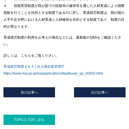
Ａ 技能実習制度が我が国での技能等の修得等を通じた人材育成により国際
貢献を行うことを目的とする制度であるのに対し、育成就労制度は、我が国の
人手不足分野における人材育成と人材確保を目的とする制度であり、制度の目
的が異なります。
育成就労制度の利用をお考えの場合などには、最新版のQ&Aをご確認くださ
い。
詳しくは、こちらをご覧ください。
育成就労制度Ｑ＆Ａ | 出入国在留管理庁
https://www.moj.go.jp/isa/applications/faq/ikusei_qa_00002.html
前の記事へ
次の記事へ
TOPICS TOPに戻る