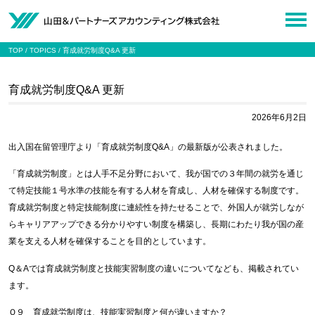
TOP
TOPICS
育成就労制度Q&A 更新
育成就労制度Q&A 更新
2026年6月2日
出入国在留管理庁より「育成就労制度Q&A」の最新版が公表されました。
「育成就労制度」とは人手不足分野において、我が国での３年間の就労を通じ
て特定技能１号水準の技能を有する人材を育成し、人材を確保する制度です。
育成就労制度と特定技能制度に連続性を持たせることで、外国人が就労しなが
らキャリアアップできる分かりやすい制度を構築し、長期にわたり我が国の産
業を支える人材を確保することを目的としています。
Q＆Aでは育成就労制度と技能実習制度の違いについてなども、掲載されてい
ます。
Ｑ９ 育成就労制度は、技能実習制度と何が違いますか？