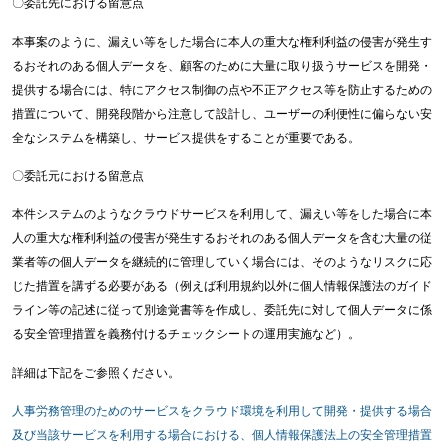
〇委託先における留意点
本事案のように、漏えい等をした場合に本人の重大な権利利益の侵害が発生す
るおそれのある個人データを、顧客のために大量に取り扱うサービスを開発・
提供する場合には、特にアクセス制御の点や不正アクセス等を防止するための
措置について、開発段階から注意して設計し、ユーザーの利便性に偏らない安
全なシステムを構築し、サービス提供をすることが重要である。
〇委託元における留意点
本件システムのようなクラウドサービスを利用して、漏えい等をした場合に本
人の重大な権利利益の侵害が発生するおそれのある個人データを含む大量の従
業者等の個人データを継続的に管理していく場合には、そのようなリスクに応
じた措置を講ずる必要がある（例えば利用規約以外に個人情報保護法のガイド
ライン等の記述に従って別途覚書等を作成し、委託先に対して個人データに係
る安全管理措置を義務付けるチェックシートの運用実施など）。
詳細は下記をご参照ください。
人事労務管理のためのサービスをクラウド環境を利用して開発・提供する場合
及び当該サービスを利用する場合における、個人情報保護法上の安全管理措置