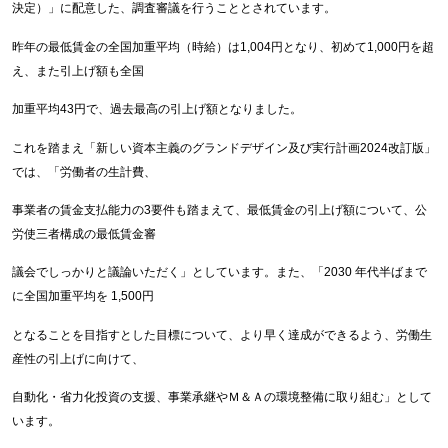
決定）」に配意した、調査審議を行うこととされています。
昨年の最低賃金の全国加重平均（時給）は1,004円となり、初めて1,000円を超
え、また引上げ額も全国
加重平均43円で、過去最高の引上げ額となりました。
これを踏まえ「新しい資本主義のグランドデザイン及び実行計画2024改訂版」
では、「労働者の生計費、
事業者の賃金支払能力の3要件も踏まえて、最低賃金の引上げ額について、公
労使三者構成の最低賃金審
議会でしっかりと議論いただく」としています。また、「2030 年代半ばまで
に全国加重平均を 1,500円
となることを目指すとした目標について、より早く達成ができるよう、労働生
産性の引上げに向けて、
自動化・省力化投資の支援、事業承継やＭ＆Ａの環境整備に取り組む」として
います。