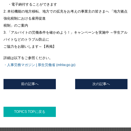
・電子納付することができます
2. 本社機能の地方移転、地方での拡充をお考えの事業主の皆さまへ 「地方拠点
強化税制における雇用促進
税制」のご案内
3. 「アルバイトの労働条件を確かめよう！」キャンペーンを実施中 ～学生アル
バイトなどのトラブル防止に
ご協力をお願いします～【再掲】
詳細は以下をご参照ください。
・
人事労務マガジン | 厚生労働省 (mhlw.go.jp)
前の記事へ
次の記事へ
TOPICS TOPに戻る