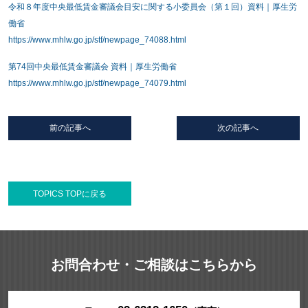
令和８年度中央最低賃金審議会目安に関する小委員会（第１回）資料｜厚生労
働省
https://www.mhlw.go.jp/stf/newpage_74088.html
第74回中央最低賃金審議会 資料｜厚生労働省
https://www.mhlw.go.jp/stf/newpage_74079.html
前の記事へ
次の記事へ
TOPICS TOPに戻る
お問合わせ・ご相談はこちらから