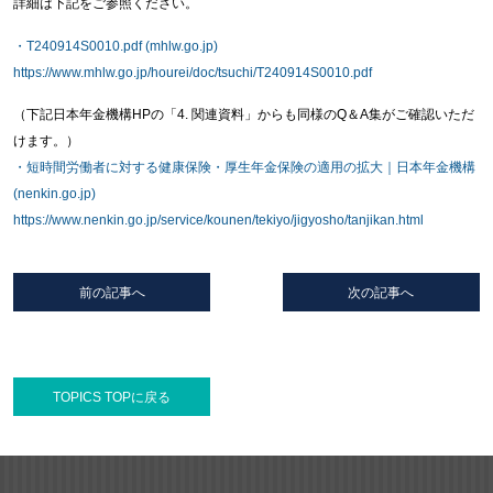
詳細は下記をご参照ください。
・T240914S0010.pdf (mhlw.go.jp)
https://www.mhlw.go.jp/hourei/doc/tsuchi/T240914S0010.pdf
（下記日本年金機構HPの「4. 関連資料」からも同様のQ＆A集がご確認いただ
けます。）
・短時間労働者に対する健康保険・厚生年金保険の適用の拡大｜日本年金機構
(nenkin.go.jp)
https://www.nenkin.go.jp/service/kounen/tekiyo/jigyosho/tanjikan.html
前の記事へ
次の記事へ
TOPICS TOPに戻る