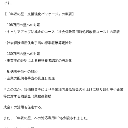
です。
【「年収の壁・支援強化パッケージ」の概要】
106万円の壁への対応
・キャリアアップ助成金のコース〔社会保険適用時処遇改善コース〕の新設
・社会保険適用促進手当の標準報酬算定除外
130万円の壁への対応
・事業主の証明による被扶養者認定の円滑化
配偶者手当への対応
・企業の配偶者手当の見直し促進
＊このほか、設備投資等により事業場内最低賃金の引上げに取り組む中小企業
等に対する助成金（業務改善助
成金）の活用も促進する。
また、「年収の壁」への対応専用HPも創設されました。