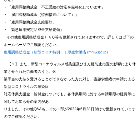
・「雇用調整助成金 不正受給の対応を厳格化しています」
・「雇用調整助成金（特例措置について）」
・「雇用調整助成金支給要領」
・「緊急雇用安定助成金支給要領」
その他雇用調整助成金ＦＡＱ等も更新されておりますので、詳しくは以下の
ホームページでご確認ください。
雇用調整助成金（新型コロナ特例）｜厚生労働省 (mhlw.go.jp)
【２】 また、新型コロナウィルス感染症及びまん延防止措置の影響により休
業させられた労働者のうち、休
業手当の支払を受けることができなかった方に対し、当該労働者の申請による
新型コロナウイルス感染症
対応休業支援金・給付金についても、各休業期間に対する申請期限の延長等に
関してお知らせの案内があ
りました。その他Q&Aも、その一部が2022年6月28日付けで更新されています
のでご確認ください。