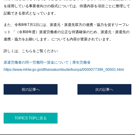
を採用している事業者向けの様式については、待遇内容を項目ごとに整理して
記載できる形式となっています。
また、令和8年7月1日には、派遣元・派遣先双方の連携・協力を促すリーフレ
ット 「（令和8年度）派遣労働者の公正な待遇確保のため、派遣元・派遣先の
連携・協力をお願いします」 についても内容が更新されています。
詳しくは、こちらをご覧ください
派遣労働者の同一労働同一賃金について｜厚生労働省
https://www.mhlw.go.jp/stf/seisakunitsuite/bunya/0000077386_00001.html
前の記事へ
次の記事へ
TOPICS TOPに戻る