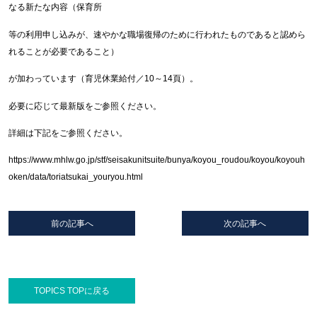
なる新たな内容（保育所
等の利用申し込みが、速やかな職場復帰のために行われたものであると認めら
れることが必要であること）
が加わっています（育児休業給付／10～14頁）。
必要に応じて最新版をご参照ください。
詳細は下記をご参照ください。
https://www.mhlw.go.jp/stf/seisakunitsuite/bunya/koyou_roudou/koyou/koyouh
oken/data/toriatsukai_youryou.html
前の記事へ
次の記事へ
TOPICS TOPに戻る